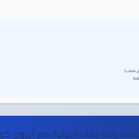
ير صلب).
ية.
تعد راحة بالك البيئية مع آيرون كو