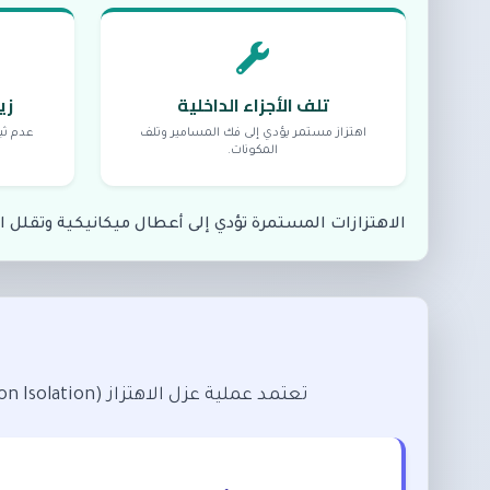
تلف الأجزاء الداخلية
زي
اهتزاز مستمر يؤدي إلى فك المسامير وتلف
عدم ثب
المكونات.
الاهتزازات المستمرة تؤدي إلى أعطال ميكانيكية وتقلل 
تعتمد عملية عزل الاهتزاز (Vibration Isolation) على منع انتقال الذبذبات من مصدرها (الكمبروسر، المراوح) إلى باقي أجزاء المبنى باستخدام: