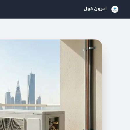
آيرون كول