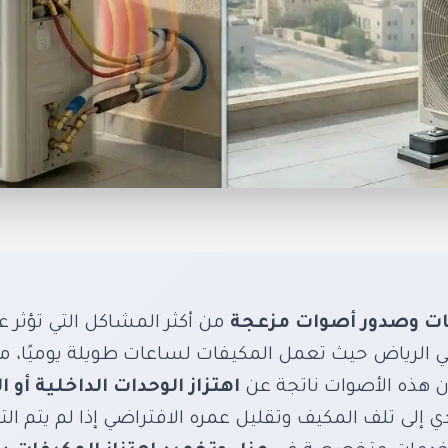
از المكيفات بالرياض 
 الداخلية والخارجية
 المزعجة وضمان بيئة هادئة – أحدث تقنيات العزل وا
فات وصدور أصوات مزعجة
من أكثر المشاكل التي تؤثر 
الداخلية والخارجية
ي الرياض حيث تعمل المكيفات لساعات طويلة يوميًا، مم
ون هذه الأصوات ناتجة عن
اهتزاز الوحدات الداخلية أو ا
دي إلى تلف المكيف وتقليل عمره الافتراضي إذا لم يتم ا