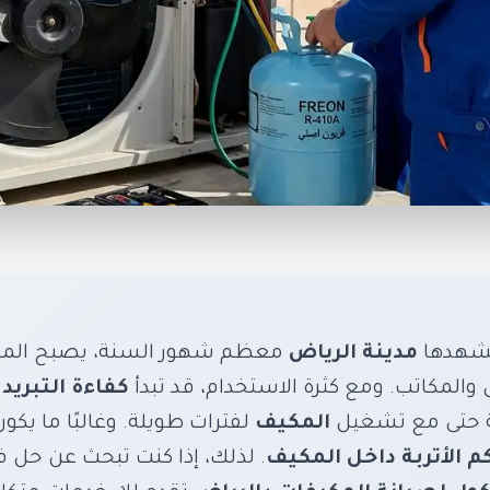
ظيف وشحن فريون مك
انة المكيفات بالرياض 
لضعف التبريد
 تشهدها
مدينة الرياض
معظم شهور السنة، يصبح المك
 والمكاتب. ومع كثرة الاستخدام، قد تبدأ
كفاءة التبريد
ف
 واستمتع بهواء نقي وتبريد مثالي مع خبراء صيانة ال
حة حتى مع تشغيل
المكيف
لفترات طويلة. وغالبًا ما يك
كم الأتربة داخل المكيف
. لذلك، إذا كنت تبحث عن حل 