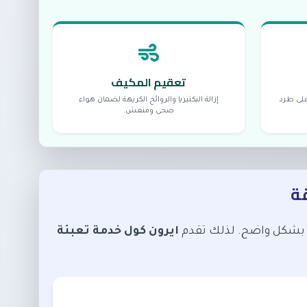
تعقيم المكيف
على طرد
إزالة البكتيريا والروائح الكريهة لضمان هواء
صحي ومنعش.
قة
ء بشكل واضح. لذلك تقدم
ايرون كول خدمة تعبئة