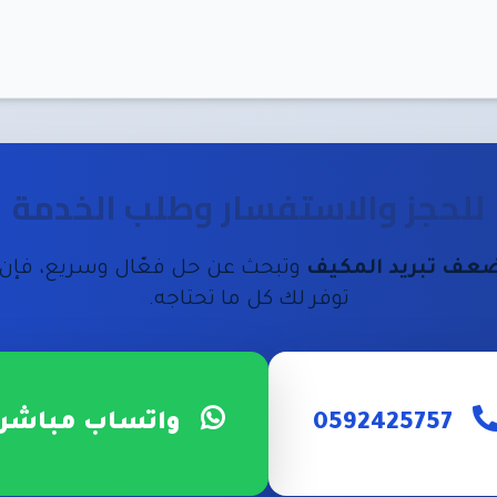
للحجز والاستفسار وطلب الخدمة
عف تبريد المكيف
وتبحث عن حل فعّال وسريع، فإن
توفر لك كل ما تحتاجه.
0592425757
واتساب مباشر