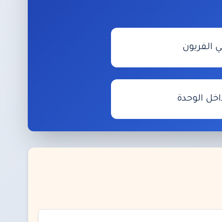
 الفريون
خل الوحدة