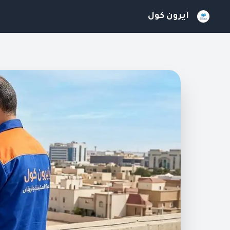
آيرون كول