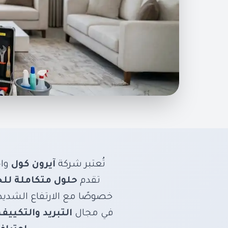
شركة ايرون
حلول متكاملة للحف
تُعتبر شركة
آيرون كول
واح
تقدم
حلول متكاملة للح
خصوصًا مع الارتفاع الشديد 
في مجال
التبريد والتكييف