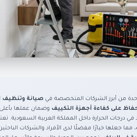
 كول للتنظيف والصيان
للمكيفات بالرياض
اظ على كفاءة أجهزة التكييف – تنظيف، صيانة دورية،
دة من أبرز الشركات المتخصصة في
صيانة وتنظيف ا
شامل
فاظ على كفاءة أجهزة التكييف
وضمان عملها بأعلى 
في درجات الحرارة داخل المملكة العربية السعودية. تع
، مما جعلها خيارًا مفضلًا لدى الأفراد والشركات الباحث