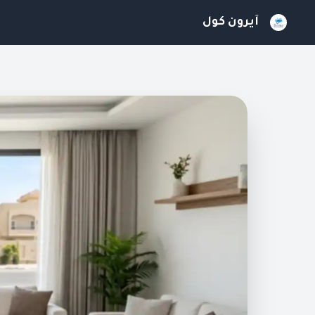
آيرون كول