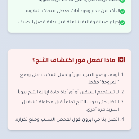
ضبط درجة الحرارة على 23-24 درجة مئوية.
التأكد من عدم وجود أثاث يغطي فتحات التهوية.
إجراء صيانة وقائية شاملة قبل بداية فصل الصيف.
ماذا تفعل فور اكتشاف الثلج؟
أوقف وضع التبريد فوراً واجعل المكيف على وضع
"المروحة" فقط.
لا تستخدم السكين أو أي أداة حادة لإزالة الثلج يدوياً.
انتظر حتى يذوب الثلج تماماً قبل محاولة تشغيل
التبريد مرة أخرى.
اتصل بنا في
آيرون كول
لفحص السبب ومنع تكراره.