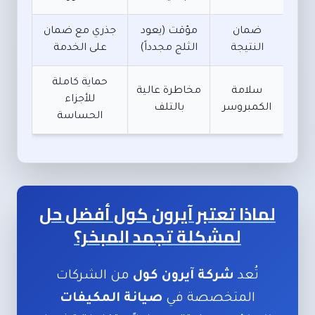
ضمان
مؤقت (يعود
جذري مع ضمان
النتيجة
الثلج مجدداً)
على الخدمة
حماية كاملة
سلامة
مخاطرة عالية
للأجزاء
الكمبروسر
بالتلف
الحساسة
لماذا تعتبر آيرون كول أفضل حل
لمشكلة تجمد المبخر؟
تُعد
شركة آيرون كول
من الشركات
المتخصصة في
صيانة المكيفات