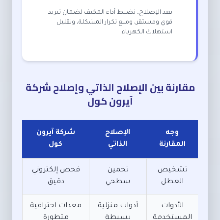
بعد الإصلاح، نضبط أداء المكيف لضمان تبريد
قوي ومستقر، ومنع تكرار المشكلة، وتقليل
استهلاك الكهرباء.
مقارنة بين الإصلاح الذاتي وإصلاح شركة
آيرون كول
وجه
الإصلاح
شركة آيرون
المقارنة
الذاتي
كول
تشخيص
تخمين
فحص إلكتروني
العطل
سطحي
دقيق
الأدوات
أدوات منزلية
معدات احترافية
المستخدمة
بسيطة
متطورة