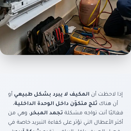
أفضل حلول إصلاح تجمد
المبخر واستعادة كفاءة
التبريد فورًا مع ايرون كول
في الرياض
إذا لاحظت أن
المكيف لا يبرد بشكل طبيعي
أو
أن هناك
ثلج متكوّن داخل الوحدة الداخلية
،
فغالبًا أنت تواجه مشكلة
تجمد المبخر
، وهي من
تشخيص دقيق، تنظيف عميق، وشحن فريون –
أكثر الأعطال التي تؤثر على كفاءة التبريد خاصة في
نعيد لمكيفك قوته التبريدية ونمنع تكرار المشكلة