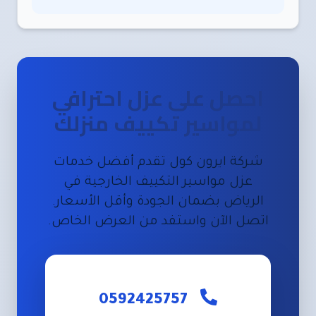
احصل على عزل احترافي
لمواسير تكييف منزلك
شركة ايرون كول تقدم أفضل خدمات
عزل مواسير التكييف الخارجية في
الرياض بضمان الجودة وأقل الأسعار.
اتصل الآن واستفد من العرض الخاص.
0592425757