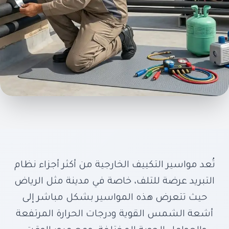
عزل مواسير التكييف
الخارجية بالرياض – حماية
من أشعة الشمس
والتآكل مع ايرون كول
تُعد مواسير التكييف الخارجية من أكثر أجزاء نظام
التبريد عرضة للتلف، خاصة في مدينة مثل الرياض
حيث تتعرض هذه المواسير بشكل مباشر إلى
عازل حراري متطور يحمي مواسير النحاس من
أشعة الشمس القوية ودرجات الحرارة المرتفعة
حرارة الشمس والصدأ – خفض استهلاك