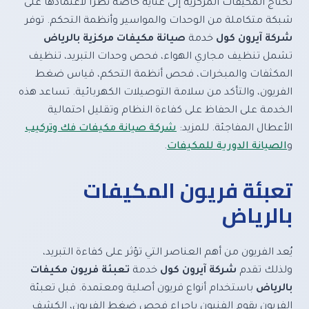
تحتاج المكيفات المركزية إلى عناية خاصة نظرًا لاعتمادها على
شبكة متكاملة من الوحدات والمواسير وأنظمة التحكم. توفر
شركة آيرون كول
خدمة
صيانة مكيفات مركزية بالرياض
تشمل تنظيف مجاري الهواء، فحص وحدات التبريد، تنظيف
المكثفات والمبخرات، فحص أنظمة التحكم، قياس ضغط
الفريون، والتأكد من سلامة التوصيلات الكهربائية. تساعد هذه
الخدمة على الحفاظ على كفاءة النظام وتقليل احتمالية
الأعطال المفاجئة. للمزيد:
شركة صيانة مكيفات فك وتركيب
و
الصيانة الدورية للمكيفات
.
تعبئة فريون المكيفات
بالرياض
يُعد الفريون من أهم العناصر التي تؤثر على كفاءة التبريد،
ولذلك تقدم
شركة آيرون كول
خدمة
تعبئة فريون مكيفات
بالرياض
باستخدام أنواع فريون أصلية ومعتمدة. قبل تعبئة
الفريون يقوم الفنيون بإجراء فحص ضغط الفريون، الكشف