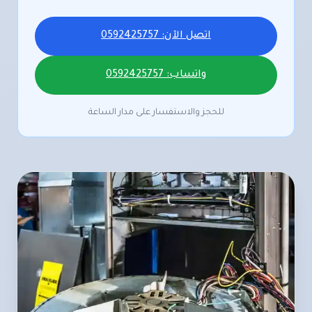
اتصل الآن: 0592425757
واتساب: 0592425757
للحجز والاستفسار على مدار الساعة